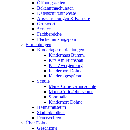
Öffnungszeiten
Bekanntmachungen
Datenschutzhinweise
Ausschreibungen & Karriere
Grußwort
Service
Fachbereiche
Flächennutzungsplan
Einrichtungen
Kindertageseinrichtungen
Kinderhaus Bummi
Kita Am Fuchsbau
Kita Zwergenburg
Kinderhort Dohna
Kindertagespflege
Schule
Marie-Curie-Grundschule
Marie-Curie-Oberschule
Sporthalle
Kinderhort Dohna
Heimatmuseum
Stadtbibliothek
Feuerwehren
Über Dohna
Geschichte