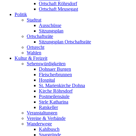
Ortschaft Röhrsdorf
Ortschaft Meusegast
Politik
Stadtrat
Ausschüsse
Sitzungsplan
Ortschaftsräte
Sitzungsplan Ortschaftsräte
Ortsrecht
Wahlen
Kultur & Freizeit
Sehenswürdigkeiten
Dohnaer Burgen
Fleischerbrunnen
Hospital
St. Marienkirche Dohna
Kirche Röhrsdorf
Postmeilensäule
Stele Katharina
Ratskeller
Veranstaltungen
Vereine & Verbände
Wanderwege
Kahlbusch
Spargründe