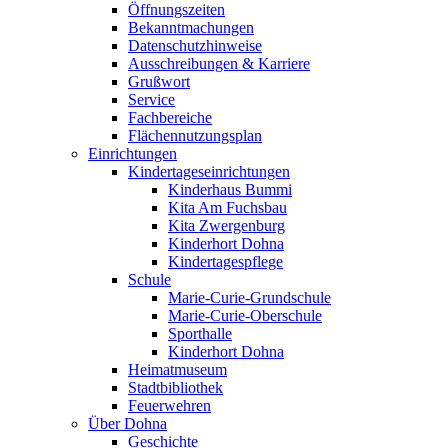
Öffnungszeiten
Bekanntmachungen
Datenschutzhinweise
Ausschreibungen & Karriere
Grußwort
Service
Fachbereiche
Flächennutzungsplan
Einrichtungen
Kindertageseinrichtungen
Kinderhaus Bummi
Kita Am Fuchsbau
Kita Zwergenburg
Kinderhort Dohna
Kindertagespflege
Schule
Marie-Curie-Grundschule
Marie-Curie-Oberschule
Sporthalle
Kinderhort Dohna
Heimatmuseum
Stadtbibliothek
Feuerwehren
Über Dohna
Geschichte