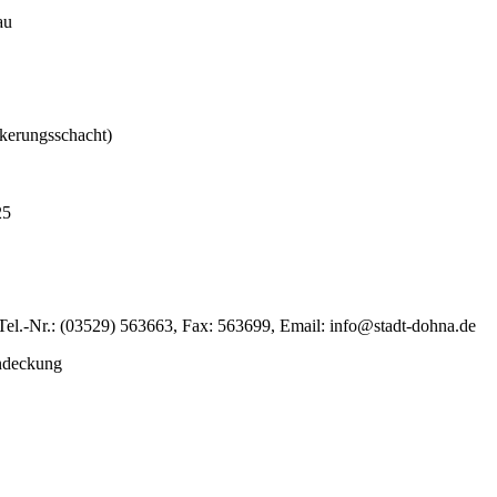
au
kerungsschacht)
25
el.-Nr.: (03529) 563663, Fax: 563699, Email: info@stadt-dohna.de
indeckung