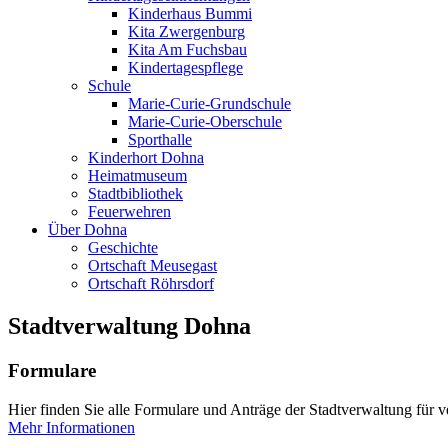
Kinderhaus Bummi
Kita Zwergenburg
Kita Am Fuchsbau
Kindertagespflege
Schule
Marie-Curie-Grundschule
Marie-Curie-Oberschule
Sporthalle
Kinderhort Dohna
Heimatmuseum
Stadtbibliothek
Feuerwehren
Über Dohna
Geschichte
Ortschaft Meusegast
Ortschaft Röhrsdorf
Stadtverwaltung Dohna
Formulare
Hier finden Sie alle Formulare und Anträge der Stadtverwaltung für 
Mehr Informationen