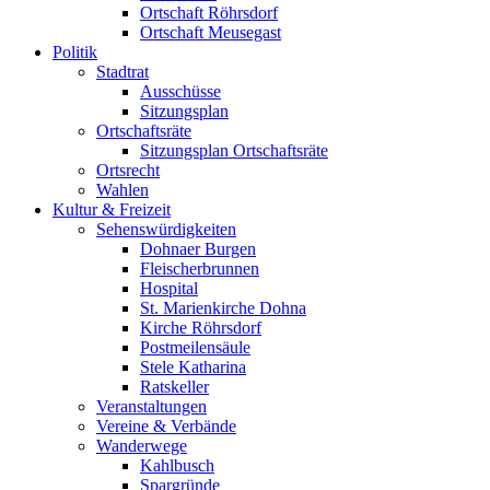
Ortschaft Röhrsdorf
Ortschaft Meusegast
Politik
Stadtrat
Ausschüsse
Sitzungsplan
Ortschaftsräte
Sitzungsplan Ortschaftsräte
Ortsrecht
Wahlen
Kultur & Freizeit
Sehenswürdigkeiten
Dohnaer Burgen
Fleischerbrunnen
Hospital
St. Marienkirche Dohna
Kirche Röhrsdorf
Postmeilensäule
Stele Katharina
Ratskeller
Veranstaltungen
Vereine & Verbände
Wanderwege
Kahlbusch
Spargründe