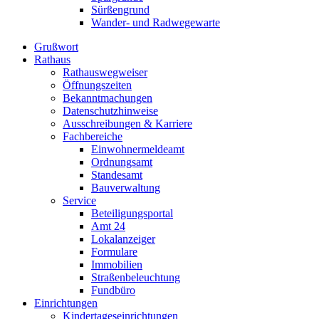
Sürßengrund
Wander- und Radwegewarte
Grußwort
Rathaus
Rathauswegweiser
Öffnungszeiten
Bekanntmachungen
Datenschutzhinweise
Ausschreibungen & Karriere
Fachbereiche
Einwohnermeldeamt
Ordnungsamt
Standesamt
Bauverwaltung
Service
Beteiligungsportal
Amt 24
Lokalanzeiger
Formulare
Immobilien
Straßenbeleuchtung
Fundbüro
Einrichtungen
Kindertageseinrichtungen