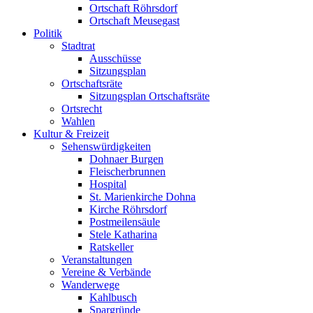
Ortschaft Röhrsdorf
Ortschaft Meusegast
Politik
Stadtrat
Ausschüsse
Sitzungsplan
Ortschaftsräte
Sitzungsplan Ortschaftsräte
Ortsrecht
Wahlen
Kultur & Freizeit
Sehenswürdigkeiten
Dohnaer Burgen
Fleischerbrunnen
Hospital
St. Marienkirche Dohna
Kirche Röhrsdorf
Postmeilensäule
Stele Katharina
Ratskeller
Veranstaltungen
Vereine & Verbände
Wanderwege
Kahlbusch
Spargründe