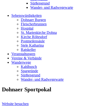
Sürßengrund
Wander- und Radwegewarte
Sehenswürdigkeiten
Dohnaer Burgen
Fleischerbrunnen
Hospital
St. Marienkirche Dohna
Kirche Röhrsdorf
Postmeilensäule
Stele Katharina
Ratskeller
Veranstaltungen
Vereine & Verbände
Wanderwege
Kahlbusch
Spargründe
Sürßengrund
Wander- und Radwegewarte
Dohnaer Sportpokal
Website besuchen