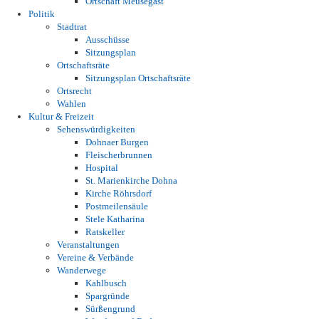
Ortschaft Meusegast
Politik
Stadtrat
Ausschüsse
Sitzungsplan
Ortschaftsräte
Sitzungsplan Ortschaftsräte
Ortsrecht
Wahlen
Kultur & Freizeit
Sehenswürdigkeiten
Dohnaer Burgen
Fleischerbrunnen
Hospital
St. Marienkirche Dohna
Kirche Röhrsdorf
Postmeilensäule
Stele Katharina
Ratskeller
Veranstaltungen
Vereine & Verbände
Wanderwege
Kahlbusch
Spargründe
Sürßengrund