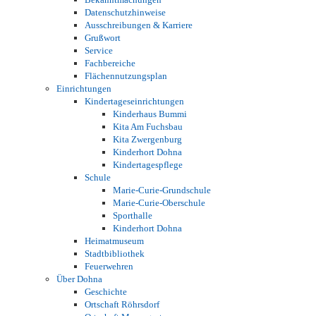
Datenschutzhinweise
Ausschreibungen & Karriere
Grußwort
Service
Fachbereiche
Flächennutzungsplan
Einrichtungen
Kindertageseinrichtungen
Kinderhaus Bummi
Kita Am Fuchsbau
Kita Zwergenburg
Kinderhort Dohna
Kindertagespflege
Schule
Marie-Curie-Grundschule
Marie-Curie-Oberschule
Sporthalle
Kinderhort Dohna
Heimatmuseum
Stadtbibliothek
Feuerwehren
Über Dohna
Geschichte
Ortschaft Röhrsdorf