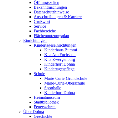
Öffnungszeiten
Bekanntmachungen
Datenschutzhinweise
Ausschreibungen & Karriere
Grußwort
Service
Fachbereiche
Flächennutzungsplan
Einrichtungen
Kindertageseinrichtungen
Kinderhaus Bummi
Kita Am Fuchsbau
Kita Zwergenburg
Kinderhort Dohna
Kindertagespflege
Schule
Marie-Curie-Grundschule
Marie-Curie-Oberschule
Sporthalle
Kinderhort Dohna
Heimatmuseum
Stadtbibliothek
Feuerwehren
Über Dohna
Geschichte