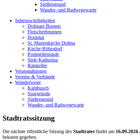
Sürßengrund
Wander- und Radwegewarte
Sehenswürdigkeiten
Dohnaer Burgen
Fleischerbrunnen
Hospital
St. Marienkirche Dohna
Kirche Röhrsdorf
Postmeilensäule
Stele Katharina
Ratskeller
Veranstaltungen
Vereine & Verbände
Wanderwege
Kahlbusch
Spargründe
Sürßengrund
Wander- und Radwegewarte
Stadtratssitzung
Die nächste öffentliche Sitzung des
Stadtrates
findet am
16.09.2026
bekannt gegeben.