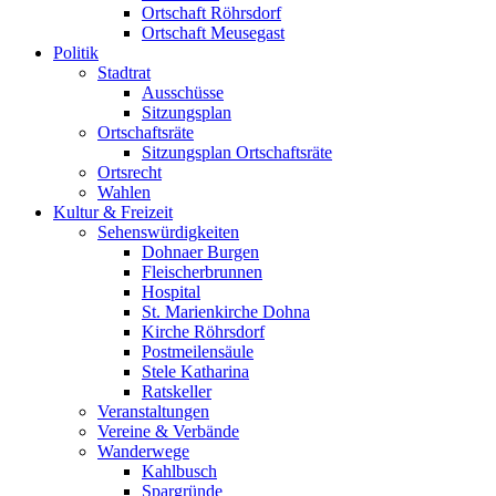
Ortschaft Röhrsdorf
Ortschaft Meusegast
Politik
Stadtrat
Ausschüsse
Sitzungsplan
Ortschaftsräte
Sitzungsplan Ortschaftsräte
Ortsrecht
Wahlen
Kultur & Freizeit
Sehenswürdigkeiten
Dohnaer Burgen
Fleischerbrunnen
Hospital
St. Marienkirche Dohna
Kirche Röhrsdorf
Postmeilensäule
Stele Katharina
Ratskeller
Veranstaltungen
Vereine & Verbände
Wanderwege
Kahlbusch
Spargründe