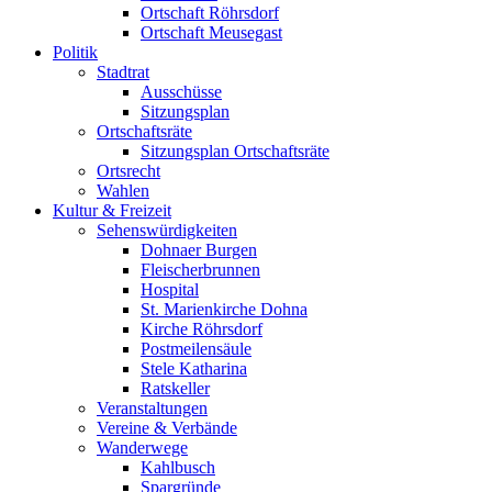
Ortschaft Röhrsdorf
Ortschaft Meusegast
Politik
Stadtrat
Ausschüsse
Sitzungsplan
Ortschaftsräte
Sitzungsplan Ortschaftsräte
Ortsrecht
Wahlen
Kultur & Freizeit
Sehenswürdigkeiten
Dohnaer Burgen
Fleischerbrunnen
Hospital
St. Marienkirche Dohna
Kirche Röhrsdorf
Postmeilensäule
Stele Katharina
Ratskeller
Veranstaltungen
Vereine & Verbände
Wanderwege
Kahlbusch
Spargründe