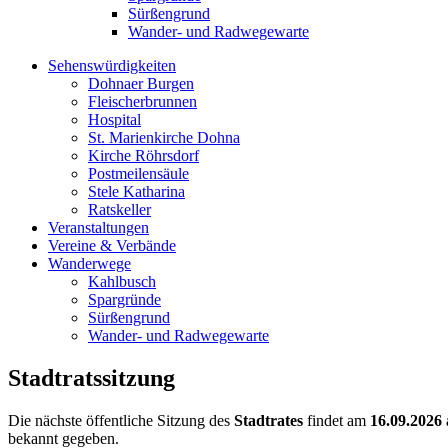
Sürßengrund
Wander- und Radwegewarte
Sehenswürdigkeiten
Dohnaer Burgen
Fleischerbrunnen
Hospital
St. Marienkirche Dohna
Kirche Röhrsdorf
Postmeilensäule
Stele Katharina
Ratskeller
Veranstaltungen
Vereine & Verbände
Wanderwege
Kahlbusch
Spargründe
Sürßengrund
Wander- und Radwegewarte
Stadtratssitzung
Die nächste öffentliche Sitzung des
Stadtrates
findet am
16.09.2026
bekannt gegeben.