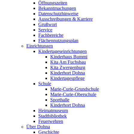
Öffnungszeiten
Bekanntmachungen
Datenschutzhinweise
Ausschreibungen & Karriere
Grußwort
Service
Fachbereiche
Flächennutzungsplan
Einrichtungen
Kindertageseinrichtungen
Kinderhaus Bummi
Kita Am Fuchsbau
Kita Zwergenburg
Kinderhort Dohna
Kindertagespflege
Schule
Marie-Curie-Grundschule
Marie-Curie-Oberschule
Sporthalle
Kinderhort Dohna
Heimatmuseum
Stadtbibliothek
Feuerwehren
Über Dohna
Geschichte