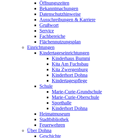
Öffnungszeiten
Bekanntmachungen
Datenschutzhinweise
Ausschreibungen & Karriere
Grußwort
Service
Fachbereiche
Flächennutzungsplan
Einrichtungen
Kindertageseinrichtungen
Kinderhaus Bummi
Kita Am Fuchsbau
Kita Zwergenburg
Kinderhort Dohna
Kindertagespflege
Schule
Marie-Curie-Grundschule
Marie-Curie-Oberschule
Sporthalle
Kinderhort Dohna
Heimatmuseum
Stadtbibliothek
Feuerwehren
Über Dohna
Geschichte