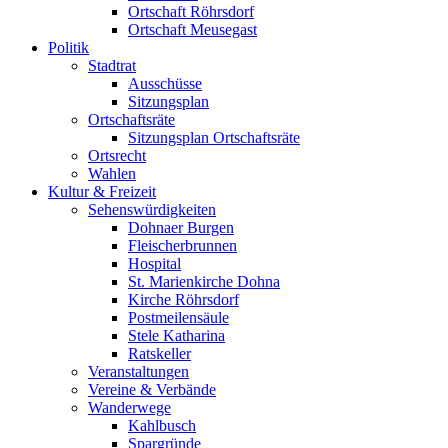
Ortschaft Röhrsdorf
Ortschaft Meusegast
Politik
Stadtrat
Ausschüsse
Sitzungsplan
Ortschaftsräte
Sitzungsplan Ortschaftsräte
Ortsrecht
Wahlen
Kultur & Freizeit
Sehenswürdigkeiten
Dohnaer Burgen
Fleischerbrunnen
Hospital
St. Marienkirche Dohna
Kirche Röhrsdorf
Postmeilensäule
Stele Katharina
Ratskeller
Veranstaltungen
Vereine & Verbände
Wanderwege
Kahlbusch
Spargründe