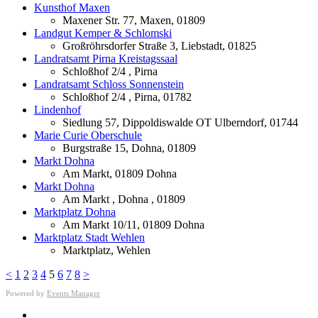
Kunsthof Maxen
Maxener Str. 77, Maxen, 01809
Landgut Kemper & Schlomski
Großröhrsdorfer Straße 3, Liebstadt, 01825
Landratsamt Pirna Kreistagssaal
Schloßhof 2/4 , Pirna
Landratsamt Schloss Sonnenstein
Schloßhof 2/4 , Pirna, 01782
Lindenhof
Siedlung 57, Dippoldiswalde OT Ulberndorf, 01744
Marie Curie Oberschule
Burgstraße 15, Dohna, 01809
Markt Dohna
Am Markt, 01809 Dohna
Markt Dohna
Am Markt , Dohna , 01809
Marktplatz Dohna
Am Markt 10/11, 01809 Dohna
Marktplatz Stadt Wehlen
Marktplatz, Wehlen
<
1
2
3
4
5
6
7
8
>
Powered by
Events Manager