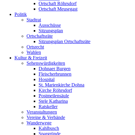
Ortschaft Röhrsdorf
Ortschaft Meusegast
Politik
Stadtrat
Ausschüsse
Sitzungsplan
Ortschaftsräte
Sitzungsplan Ortschaftsräte
Ortsrecht
Wahlen
Kultur & Freizeit
Sehenswürdigkeiten
Dohnaer Burgen
Fleischerbrunnen
Hospital
St. Marienkirche Dohna
Kirche Röhrsdorf
Postmeilensäule
Stele Katharina
Ratskeller
Veranstaltungen
Vereine & Verbände
Wanderwege
Kahlbusch
Spargründe