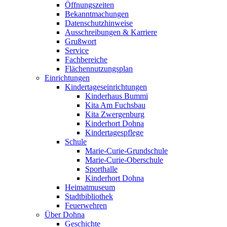
Öffnungszeiten
Bekanntmachungen
Datenschutzhinweise
Ausschreibungen & Karriere
Grußwort
Service
Fachbereiche
Flächennutzungsplan
Einrichtungen
Kindertageseinrichtungen
Kinderhaus Bummi
Kita Am Fuchsbau
Kita Zwergenburg
Kinderhort Dohna
Kindertagespflege
Schule
Marie-Curie-Grundschule
Marie-Curie-Oberschule
Sporthalle
Kinderhort Dohna
Heimatmuseum
Stadtbibliothek
Feuerwehren
Über Dohna
Geschichte