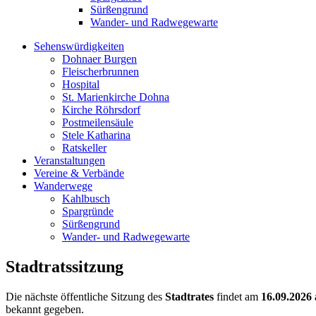
Sürßengrund
Wander- und Radwegewarte
Sehenswürdigkeiten
Dohnaer Burgen
Fleischerbrunnen
Hospital
St. Marienkirche Dohna
Kirche Röhrsdorf
Postmeilensäule
Stele Katharina
Ratskeller
Veranstaltungen
Vereine & Verbände
Wanderwege
Kahlbusch
Spargründe
Sürßengrund
Wander- und Radwegewarte
Stadtratssitzung
Die nächste öffentliche Sitzung des
Stadtrates
findet am
16.09.2026
bekannt gegeben.