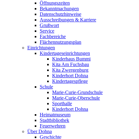
Öffnungszeiten
Bekanntmachungen
Datenschutzhinweise
Ausschreibungen & Karriere
Grußwort
Service
Fachbereiche
Flächennutzungsplan
Einrichtungen
Kindertageseinrichtungen
Kinderhaus Bummi
Kita Am Fuchsbau
Kita Zwergenburg
Kinderhort Dohna
Kindertagespflege
Schule
Marie-Curie-Grundschule
Marie-Curie-Oberschule
Sporthalle
Kinderhort Dohna
Heimatmuseum
Stadtbibliothek
Feuerwehren
Über Dohna
Geschichte