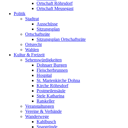
Ortschaft Röhrsdorf
Ortschaft Meusegast
Politik
Stadtrat
Ausschüsse
Sitzungsplan
Ortschaftsräte
Sitzungsplan Ortschaftsräte
Ortsrecht
Wahlen
Kultur & Freizeit
Sehenswürdigkeiten
Dohnaer Burgen
Fleischerbrunnen
Hospital
St. Marienkirche Dohna
Kirche Röhrsdorf
Postmeilensäule
Stele Katharina
Ratskeller
Veranstaltungen
Vereine & Verbände
Wanderwege
Kahlbusch
Spargründe