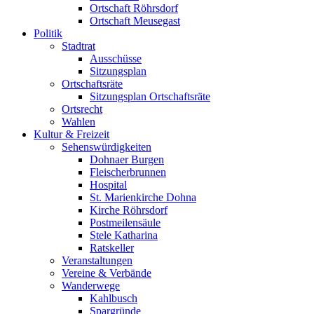
Ortschaft Röhrsdorf
Ortschaft Meusegast
Politik
Stadtrat
Ausschüsse
Sitzungsplan
Ortschaftsräte
Sitzungsplan Ortschaftsräte
Ortsrecht
Wahlen
Kultur & Freizeit
Sehenswürdigkeiten
Dohnaer Burgen
Fleischerbrunnen
Hospital
St. Marienkirche Dohna
Kirche Röhrsdorf
Postmeilensäule
Stele Katharina
Ratskeller
Veranstaltungen
Vereine & Verbände
Wanderwege
Kahlbusch
Spargründe