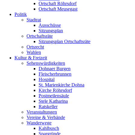
Ortschaft Röhrsdorf
Ortschaft Meusegast
Politik
Stadtrat
Ausschüsse
Sitzungsplan
Ortschaftsräte
Sitzungsplan Ortschaftsräte
Ortsrecht
Wahlen
Kultur & Freizeit
Sehenswürdigkeiten
Dohnaer Burgen
Fleischerbrunnen
Hospital
St. Marienkirche Dohna
Kirche Röhrsdorf
Postmeilensäule
Stele Katharina
Ratskeller
Veranstaltungen
Vereine & Verbände
Wanderwege
Kahlbusch
Spargründe