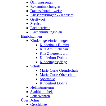
Öffnungszeiten
Bekanntmachungen
Datenschutzhinweise
Ausschreibungen & Karriere
Grußwort
Service
Fachbereiche
Flächennutzungsplan
Einrichtungen
Kindertageseinrichtungen
Kinderhaus Bummi
Kita Am Fuchsbau
Kita Zwergenburg
Kinderhort Dohna
Kindertagespflege
Schule
Marie-Curie-Grundschule
Marie-Curie-Oberschule
Sporthalle
Kinderhort Dohna
Heimatmuseum
Stadtbibliothek
Feuerwehren
Über Dohna
Geschichte