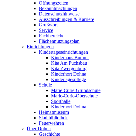
Öffnungszeiten
Bekanntmachungen
Datenschutzhinweise
Ausschreibungen & Karriere
Grußwort
Service
Fachbereiche
Flächennutzungsplan
Einrichtungen
Kindertageseinrichtungen
Kinderhaus Bummi
Kita Am Fuchsbau
Kita Zwergenburg
Kinderhort Dohna
Kindertagespflege
Schule
Marie-Curie-Grundschule
Marie-Curie-Oberschule
Sporthalle
Kinderhort Dohna
Heimatmuseum
Stadtbibliothek
Feuerwehren
Über Dohna
Geschichte