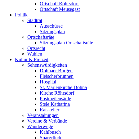
Ortschaft Röhrsdorf
Ortschaft Meusegast
Politik
Stadtrat
Ausschüsse
Sitzungsplan
Ortschaftsräte
Sitzungsplan Ortschaftsräte
Ortsrecht
Wahlen
Kultur & Freizeit
Sehenswürdigkeiten
Dohnaer Burgen
Fleischerbrunnen
Hospital
St. Marienkirche Dohna
Kirche Röhrsdorf
Postmeilensäule
Stele Katharina
Ratskeller
Veranstaltungen
Vereine & Verbände
Wanderwege
Kahlbusch
Spargründe