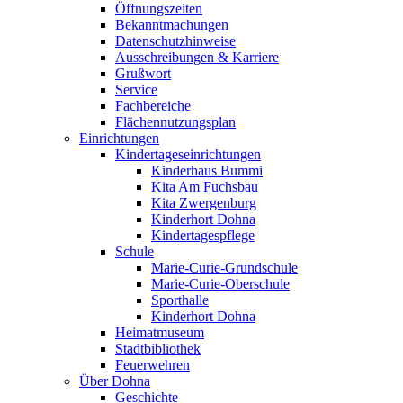
Öffnungszeiten
Bekanntmachungen
Datenschutzhinweise
Ausschreibungen & Karriere
Grußwort
Service
Fachbereiche
Flächennutzungsplan
Einrichtungen
Kindertageseinrichtungen
Kinderhaus Bummi
Kita Am Fuchsbau
Kita Zwergenburg
Kinderhort Dohna
Kindertagespflege
Schule
Marie-Curie-Grundschule
Marie-Curie-Oberschule
Sporthalle
Kinderhort Dohna
Heimatmuseum
Stadtbibliothek
Feuerwehren
Über Dohna
Geschichte