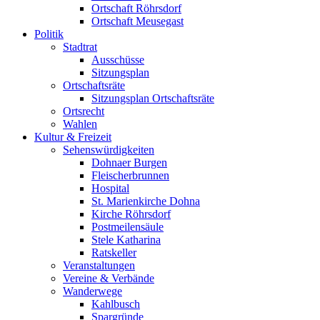
Ortschaft Röhrsdorf
Ortschaft Meusegast
Politik
Stadtrat
Ausschüsse
Sitzungsplan
Ortschaftsräte
Sitzungsplan Ortschaftsräte
Ortsrecht
Wahlen
Kultur & Freizeit
Sehenswürdigkeiten
Dohnaer Burgen
Fleischerbrunnen
Hospital
St. Marienkirche Dohna
Kirche Röhrsdorf
Postmeilensäule
Stele Katharina
Ratskeller
Veranstaltungen
Vereine & Verbände
Wanderwege
Kahlbusch
Spargründe