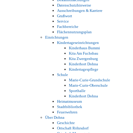
Datenschutzhinweise
Ausschreibungen & Karriere
Grußwort
Service
Fachbereiche
Flächennutzungsplan
Einrichtungen
Kindertageseinrichtungen
Kinderhaus Bummi
Kita Am Fuchsbau
Kita Zwergenburg
Kinderhort Dohna
Kindertagespflege
Schule
Marie-Curie-Grundschule
Marie-Curie-Oberschule
Sporthalle
Kinderhort Dohna
Heimatmuseum
Stadtbibliothek
Feuerwehren
Über Dohna
Geschichte
Ortschaft Röhrsdorf