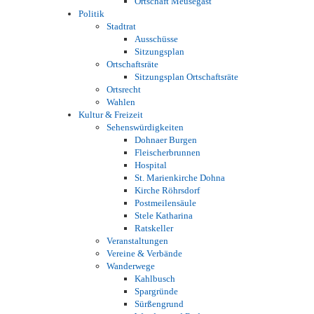
Ortschaft Meusegast
Politik
Stadtrat
Ausschüsse
Sitzungsplan
Ortschaftsräte
Sitzungsplan Ortschaftsräte
Ortsrecht
Wahlen
Kultur & Freizeit
Sehenswürdigkeiten
Dohnaer Burgen
Fleischerbrunnen
Hospital
St. Marienkirche Dohna
Kirche Röhrsdorf
Postmeilensäule
Stele Katharina
Ratskeller
Veranstaltungen
Vereine & Verbände
Wanderwege
Kahlbusch
Spargründe
Sürßengrund