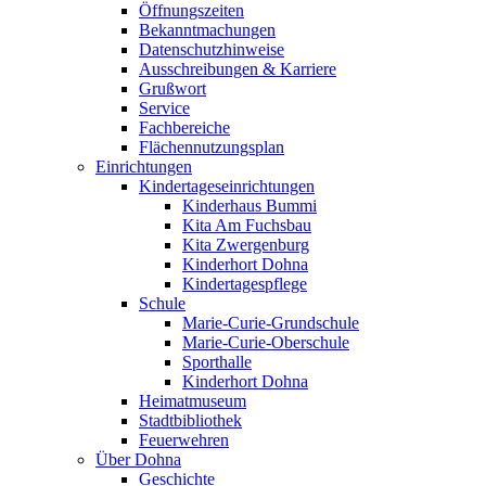
Öffnungszeiten
Bekanntmachungen
Datenschutzhinweise
Ausschreibungen & Karriere
Grußwort
Service
Fachbereiche
Flächennutzungsplan
Einrichtungen
Kindertageseinrichtungen
Kinderhaus Bummi
Kita Am Fuchsbau
Kita Zwergenburg
Kinderhort Dohna
Kindertagespflege
Schule
Marie-Curie-Grundschule
Marie-Curie-Oberschule
Sporthalle
Kinderhort Dohna
Heimatmuseum
Stadtbibliothek
Feuerwehren
Über Dohna
Geschichte