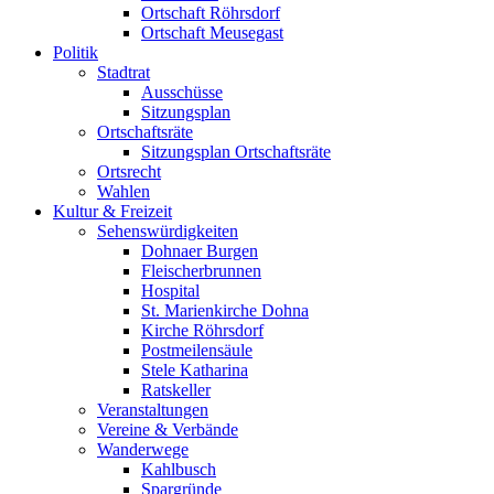
Ortschaft Röhrsdorf
Ortschaft Meusegast
Politik
Stadtrat
Ausschüsse
Sitzungsplan
Ortschaftsräte
Sitzungsplan Ortschaftsräte
Ortsrecht
Wahlen
Kultur & Freizeit
Sehenswürdigkeiten
Dohnaer Burgen
Fleischerbrunnen
Hospital
St. Marienkirche Dohna
Kirche Röhrsdorf
Postmeilensäule
Stele Katharina
Ratskeller
Veranstaltungen
Vereine & Verbände
Wanderwege
Kahlbusch
Spargründe