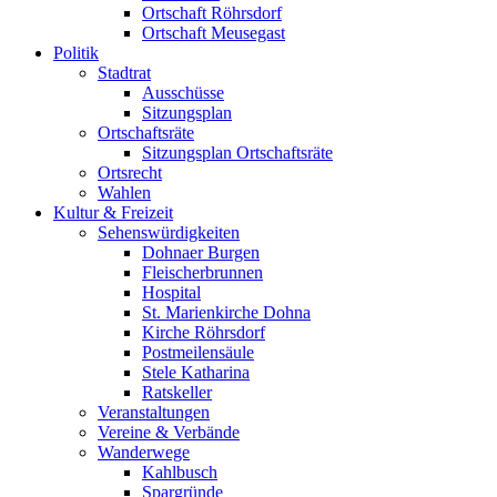
Ortschaft Röhrsdorf
Ortschaft Meusegast
Politik
Stadtrat
Ausschüsse
Sitzungsplan
Ortschaftsräte
Sitzungsplan Ortschaftsräte
Ortsrecht
Wahlen
Kultur & Freizeit
Sehenswürdigkeiten
Dohnaer Burgen
Fleischerbrunnen
Hospital
St. Marienkirche Dohna
Kirche Röhrsdorf
Postmeilensäule
Stele Katharina
Ratskeller
Veranstaltungen
Vereine & Verbände
Wanderwege
Kahlbusch
Spargründe