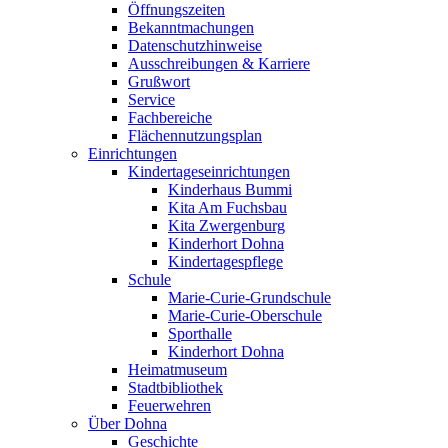
Öffnungszeiten
Bekanntmachungen
Datenschutzhinweise
Ausschreibungen & Karriere
Grußwort
Service
Fachbereiche
Flächennutzungsplan
Einrichtungen
Kindertageseinrichtungen
Kinderhaus Bummi
Kita Am Fuchsbau
Kita Zwergenburg
Kinderhort Dohna
Kindertagespflege
Schule
Marie-Curie-Grundschule
Marie-Curie-Oberschule
Sporthalle
Kinderhort Dohna
Heimatmuseum
Stadtbibliothek
Feuerwehren
Über Dohna
Geschichte