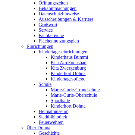
Öffnungszeiten
Bekanntmachungen
Datenschutzhinweise
Ausschreibungen & Karriere
Grußwort
Service
Fachbereiche
Flächennutzungsplan
Einrichtungen
Kindertageseinrichtungen
Kinderhaus Bummi
Kita Am Fuchsbau
Kita Zwergenburg
Kinderhort Dohna
Kindertagespflege
Schule
Marie-Curie-Grundschule
Marie-Curie-Oberschule
Sporthalle
Kinderhort Dohna
Heimatmuseum
Stadtbibliothek
Feuerwehren
Über Dohna
Geschichte