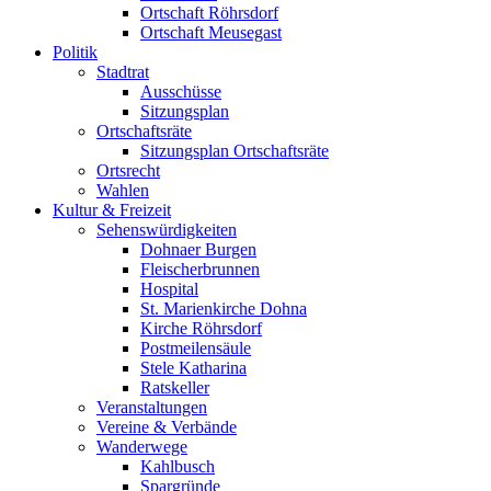
Ortschaft Röhrsdorf
Ortschaft Meusegast
Politik
Stadtrat
Ausschüsse
Sitzungsplan
Ortschaftsräte
Sitzungsplan Ortschaftsräte
Ortsrecht
Wahlen
Kultur & Freizeit
Sehenswürdigkeiten
Dohnaer Burgen
Fleischerbrunnen
Hospital
St. Marienkirche Dohna
Kirche Röhrsdorf
Postmeilensäule
Stele Katharina
Ratskeller
Veranstaltungen
Vereine & Verbände
Wanderwege
Kahlbusch
Spargründe