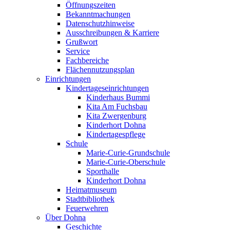
Öffnungszeiten
Bekanntmachungen
Datenschutzhinweise
Ausschreibungen & Karriere
Grußwort
Service
Fachbereiche
Flächennutzungsplan
Einrichtungen
Kindertageseinrichtungen
Kinderhaus Bummi
Kita Am Fuchsbau
Kita Zwergenburg
Kinderhort Dohna
Kindertagespflege
Schule
Marie-Curie-Grundschule
Marie-Curie-Oberschule
Sporthalle
Kinderhort Dohna
Heimatmuseum
Stadtbibliothek
Feuerwehren
Über Dohna
Geschichte