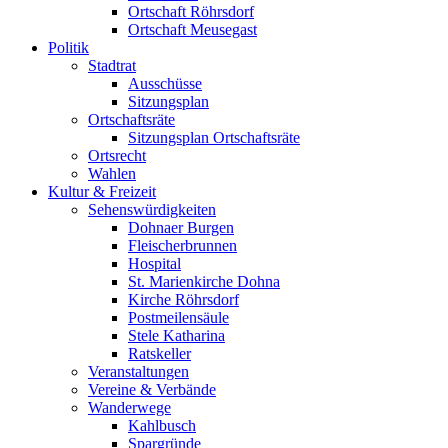
Ortschaft Röhrsdorf
Ortschaft Meusegast
Politik
Stadtrat
Ausschüsse
Sitzungsplan
Ortschaftsräte
Sitzungsplan Ortschaftsräte
Ortsrecht
Wahlen
Kultur & Freizeit
Sehenswürdigkeiten
Dohnaer Burgen
Fleischerbrunnen
Hospital
St. Marienkirche Dohna
Kirche Röhrsdorf
Postmeilensäule
Stele Katharina
Ratskeller
Veranstaltungen
Vereine & Verbände
Wanderwege
Kahlbusch
Spargründe