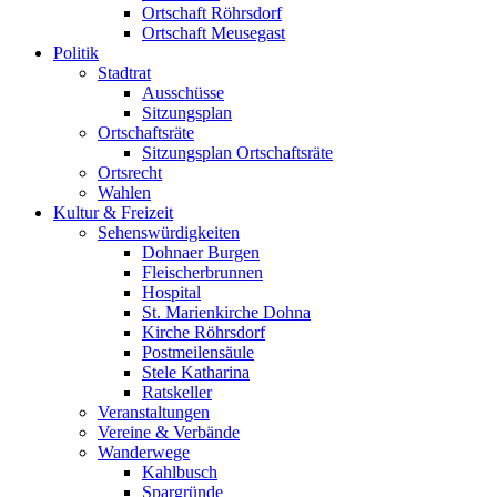
Ortschaft Röhrsdorf
Ortschaft Meusegast
Politik
Stadtrat
Ausschüsse
Sitzungsplan
Ortschaftsräte
Sitzungsplan Ortschaftsräte
Ortsrecht
Wahlen
Kultur & Freizeit
Sehenswürdigkeiten
Dohnaer Burgen
Fleischerbrunnen
Hospital
St. Marienkirche Dohna
Kirche Röhrsdorf
Postmeilensäule
Stele Katharina
Ratskeller
Veranstaltungen
Vereine & Verbände
Wanderwege
Kahlbusch
Spargründe