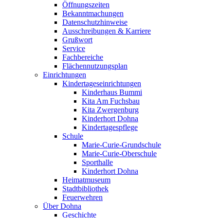
Öffnungszeiten
Bekanntmachungen
Datenschutzhinweise
Ausschreibungen & Karriere
Grußwort
Service
Fachbereiche
Flächennutzungsplan
Einrichtungen
Kindertageseinrichtungen
Kinderhaus Bummi
Kita Am Fuchsbau
Kita Zwergenburg
Kinderhort Dohna
Kindertagespflege
Schule
Marie-Curie-Grundschule
Marie-Curie-Oberschule
Sporthalle
Kinderhort Dohna
Heimatmuseum
Stadtbibliothek
Feuerwehren
Über Dohna
Geschichte