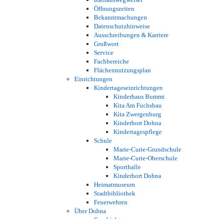
Öffnungszeiten
Bekanntmachungen
Datenschutzhinweise
Ausschreibungen & Karriere
Grußwort
Service
Fachbereiche
Flächennutzungsplan
Einrichtungen
Kindertageseinrichtungen
Kinderhaus Bummi
Kita Am Fuchsbau
Kita Zwergenburg
Kinderhort Dohna
Kindertagespflege
Schule
Marie-Curie-Grundschule
Marie-Curie-Oberschule
Sporthalle
Kinderhort Dohna
Heimatmuseum
Stadtbibliothek
Feuerwehren
Über Dohna