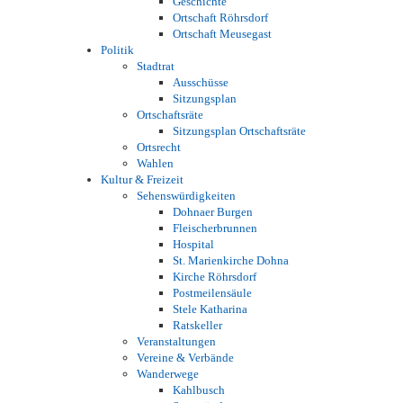
Geschichte
Ortschaft Röhrsdorf
Ortschaft Meusegast
Politik
Stadtrat
Ausschüsse
Sitzungsplan
Ortschaftsräte
Sitzungsplan Ortschaftsräte
Ortsrecht
Wahlen
Kultur & Freizeit
Sehenswürdigkeiten
Dohnaer Burgen
Fleischerbrunnen
Hospital
St. Marienkirche Dohna
Kirche Röhrsdorf
Postmeilensäule
Stele Katharina
Ratskeller
Veranstaltungen
Vereine & Verbände
Wanderwege
Kahlbusch