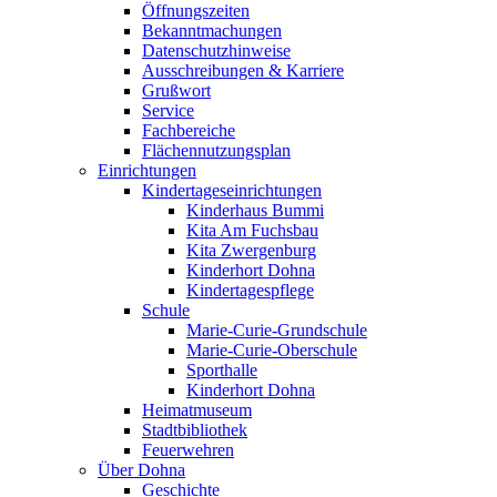
Öffnungszeiten
Bekanntmachungen
Datenschutzhinweise
Ausschreibungen & Karriere
Grußwort
Service
Fachbereiche
Flächennutzungsplan
Einrichtungen
Kindertageseinrichtungen
Kinderhaus Bummi
Kita Am Fuchsbau
Kita Zwergenburg
Kinderhort Dohna
Kindertagespflege
Schule
Marie-Curie-Grundschule
Marie-Curie-Oberschule
Sporthalle
Kinderhort Dohna
Heimatmuseum
Stadtbibliothek
Feuerwehren
Über Dohna
Geschichte