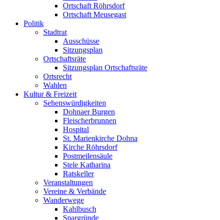
Ortschaft Röhrsdorf
Ortschaft Meusegast
Politik
Stadtrat
Ausschüsse
Sitzungsplan
Ortschaftsräte
Sitzungsplan Ortschaftsräte
Ortsrecht
Wahlen
Kultur & Freizeit
Sehenswürdigkeiten
Dohnaer Burgen
Fleischerbrunnen
Hospital
St. Marienkirche Dohna
Kirche Röhrsdorf
Postmeilensäule
Stele Katharina
Ratskeller
Veranstaltungen
Vereine & Verbände
Wanderwege
Kahlbusch
Spargründe