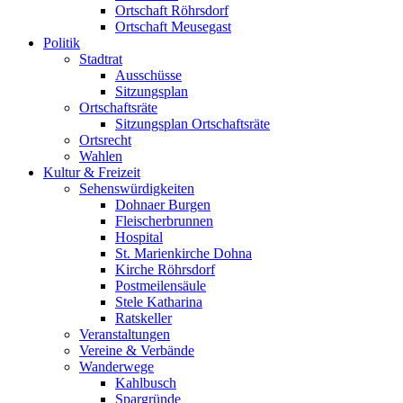
Ortschaft Röhrsdorf
Ortschaft Meusegast
Politik
Stadtrat
Ausschüsse
Sitzungsplan
Ortschaftsräte
Sitzungsplan Ortschaftsräte
Ortsrecht
Wahlen
Kultur & Freizeit
Sehenswürdigkeiten
Dohnaer Burgen
Fleischerbrunnen
Hospital
St. Marienkirche Dohna
Kirche Röhrsdorf
Postmeilensäule
Stele Katharina
Ratskeller
Veranstaltungen
Vereine & Verbände
Wanderwege
Kahlbusch
Spargründe