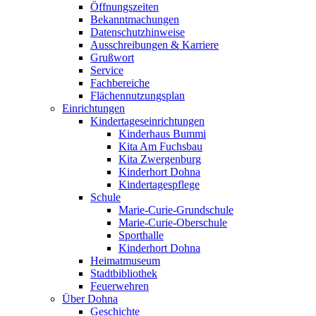
Öffnungszeiten
Bekanntmachungen
Datenschutzhinweise
Ausschreibungen & Karriere
Grußwort
Service
Fachbereiche
Flächennutzungsplan
Einrichtungen
Kindertageseinrichtungen
Kinderhaus Bummi
Kita Am Fuchsbau
Kita Zwergenburg
Kinderhort Dohna
Kindertagespflege
Schule
Marie-Curie-Grundschule
Marie-Curie-Oberschule
Sporthalle
Kinderhort Dohna
Heimatmuseum
Stadtbibliothek
Feuerwehren
Über Dohna
Geschichte