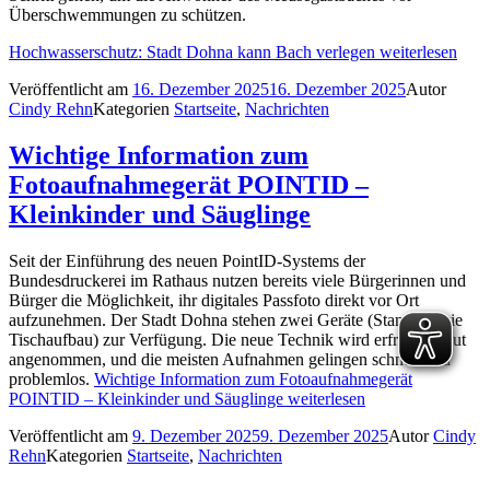
Überschwemmungen zu schützen.
Hochwasserschutz: Stadt Dohna kann Bach verlegen
weiterlesen
Veröffentlicht am
16. Dezember 2025
16. Dezember 2025
Autor
Cindy Rehn
Kategorien
Startseite
,
Nachrichten
Wichtige Information zum
Fotoaufnahmegerät POINTID –
Kleinkinder und Säuglinge
Seit der Einführung des neuen PointID-Systems der
Bundesdruckerei im Rathaus nutzen bereits viele Bürgerinnen und
Bürger die Möglichkeit, ihr digitales Passfoto direkt vor Ort
aufzunehmen. Der Stadt Dohna stehen zwei Geräte (Stand- sowie
Tischaufbau) zur Verfügung. Die neue Technik wird erfreulich gut
angenommen, und die meisten Aufnahmen gelingen schnell und
problemlos.
Wichtige Information zum Fotoaufnahmegerät
POINTID – Kleinkinder und Säuglinge
weiterlesen
Veröffentlicht am
9. Dezember 2025
9. Dezember 2025
Autor
Cindy
Rehn
Kategorien
Startseite
,
Nachrichten