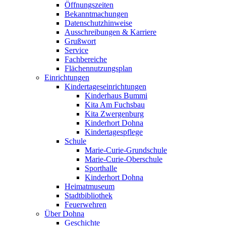
Öffnungszeiten
Bekanntmachungen
Datenschutzhinweise
Ausschreibungen & Karriere
Grußwort
Service
Fachbereiche
Flächennutzungsplan
Einrichtungen
Kindertageseinrichtungen
Kinderhaus Bummi
Kita Am Fuchsbau
Kita Zwergenburg
Kinderhort Dohna
Kindertagespflege
Schule
Marie-Curie-Grundschule
Marie-Curie-Oberschule
Sporthalle
Kinderhort Dohna
Heimatmuseum
Stadtbibliothek
Feuerwehren
Über Dohna
Geschichte