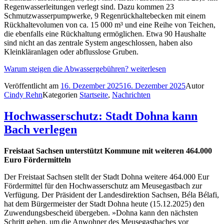
Regenwasserleitungen verlegt sind. Dazu kommen 23
Schmutzwasserpumpwerke, 9 Regenrückhaltebecken mit einem
Rückhaltevolumen von ca. 15 000 m³ und eine Reihe von Teichen,
die ebenfalls eine Rückhaltung ermöglichen. Etwa 90 Haushalte
sind nicht an das zentrale System angeschlossen, haben also
Kleinkläranlagen oder abflusslose Gruben.
Warum steigen die Abwassergebühren?
weiterlesen
Veröffentlicht am
16. Dezember 2025
16. Dezember 2025
Autor
Cindy Rehn
Kategorien
Startseite
,
Nachrichten
Hochwasserschutz: Stadt Dohna kann
Bach verlegen
Freistaat Sachsen unterstützt Kommune mit weiteren 464.000
Euro Fördermitteln
Der Freistaat Sachsen stellt der Stadt Dohna weitere 464.000 Eur
Fördermittel für den Hochwasserschutz am Meusegastbach zur
Verfügung. Der Präsident der Landesdirektion Sachsen, Béla Bélafi,
hat dem Bürgermeister der Stadt Dohna heute (15.12.2025) den
Zuwendungsbescheid übergeben. »Dohna kann den nächsten
Schritt gehen, um die Anwohner des Meusegastbaches vor