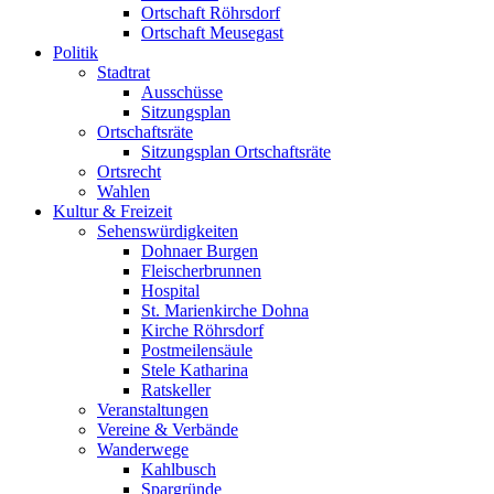
Ortschaft Röhrsdorf
Ortschaft Meusegast
Politik
Stadtrat
Ausschüsse
Sitzungsplan
Ortschaftsräte
Sitzungsplan Ortschaftsräte
Ortsrecht
Wahlen
Kultur & Freizeit
Sehenswürdigkeiten
Dohnaer Burgen
Fleischerbrunnen
Hospital
St. Marienkirche Dohna
Kirche Röhrsdorf
Postmeilensäule
Stele Katharina
Ratskeller
Veranstaltungen
Vereine & Verbände
Wanderwege
Kahlbusch
Spargründe