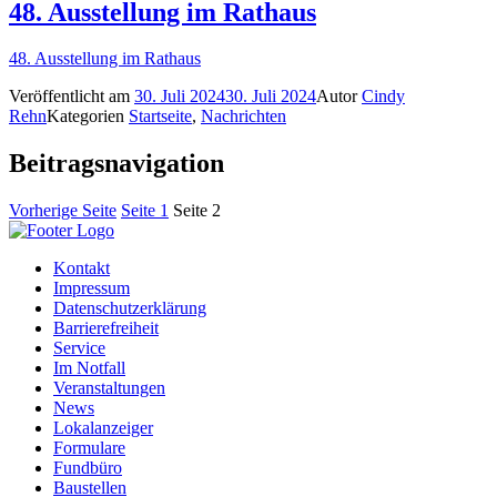
48. Ausstellung im Rathaus
48. Ausstellung im Rathaus
Veröffentlicht am
30. Juli 2024
30. Juli 2024
Autor
Cindy
Rehn
Kategorien
Startseite
,
Nachrichten
Beitragsnavigation
Vorherige Seite
Seite
1
Seite
2
Kontakt
Impressum
Datenschutzerklärung
Barrierefreiheit
Service
Im Notfall
Veranstaltungen
News
Lokalanzeiger
Formulare
Fundbüro
Baustellen